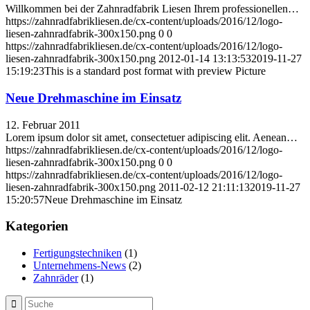
Willkommen bei der Zahnradfabrik Liesen Ihrem professionellen…
https://zahnradfabrikliesen.de/cx-content/uploads/2016/12/logo-
liesen-zahnradfabrik-300x150.png
0
0
https://zahnradfabrikliesen.de/cx-content/uploads/2016/12/logo-
liesen-zahnradfabrik-300x150.png
2012-01-14 13:13:53
2019-11-27
15:19:23
This is a standard post format with preview Picture
Neue Drehmaschine im Einsatz
12. Februar 2011
Lorem ipsum dolor sit amet, consectetuer adipiscing elit. Aenean…
https://zahnradfabrikliesen.de/cx-content/uploads/2016/12/logo-
liesen-zahnradfabrik-300x150.png
0
0
https://zahnradfabrikliesen.de/cx-content/uploads/2016/12/logo-
liesen-zahnradfabrik-300x150.png
2011-02-12 21:11:13
2019-11-27
15:20:57
Neue Drehmaschine im Einsatz
Kategorien
Fertigungstechniken
(1)
Unternehmens-News
(2)
Zahnräder
(1)